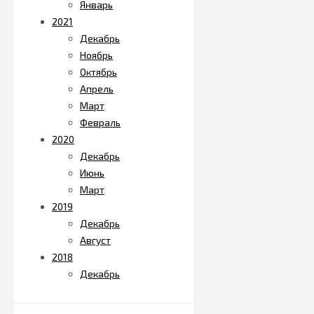
Январь
2021
Декабрь
Ноябрь
Октябрь
Апрель
Март
Февраль
2020
Декабрь
Июнь
Март
2019
Декабрь
Август
2018
Декабрь