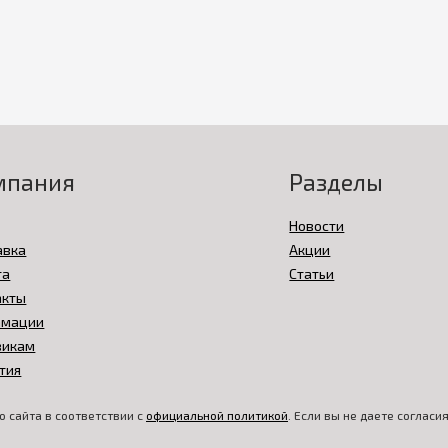
мпания
Разделы
Новости
авка
Акции
та
Статьи
акты
амации
викам
тия
 сайта в соответствии с
официальной политикой
. Если вы не даете соглас