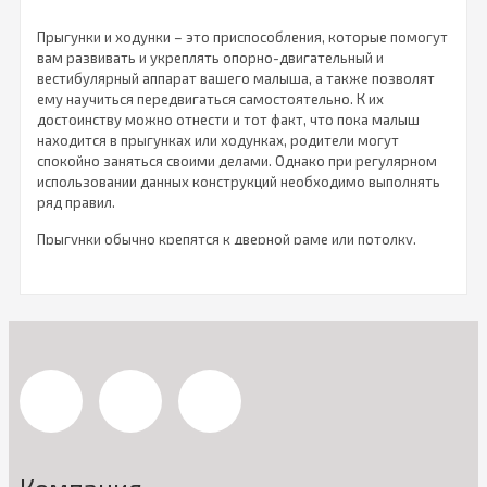
Прыгунки и ходунки – это приспособления, которые помогут
вам развивать и укреплять опорно-двигательный и
вестибулярный аппарат вашего малыша, а также позволят
ему научиться передвигаться самостоятельно. К их
достоинству можно отнести и тот факт, что пока малыш
находится в прыгунках или ходунках, родители могут
спокойно заняться своими делами. Однако при регулярном
использовании данных конструкций необходимо выполнять
ряд правил.
Прыгунки обычно крепятся к дверной раме или потолку.
Сидя в них, малыш отталкивается ножками от пола и
подпрыгивает. Это очень забавляет маленьких непосед, но
родителям не стоит оставлять в них ребенка больше, чем на
30 минут в день, иначе может возникнуть большая нагрузка
на позвоночник, что в свою очередь приведет к его
нежелательным деформациям.
В нашем каталоге представлены модели, которые
закрепляются в дверных проемах благодаря специальным
надежным зажимам, что позволяет не прибегать к сложным
строительным
манипуляциям для установки тренажера
.
Длина ремней прыгунков корректируется соответственно