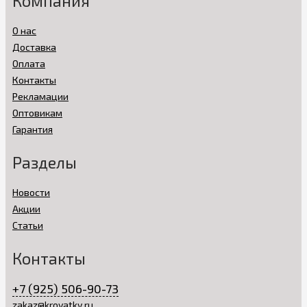
Компания
росту ребенка, а сидение плотно удерживает малыша и
фиксирует его позвоночник. Именно поэтому такие
О нас
варианты прыгунков считаются самыми безопасными.
Доставка
Ходунки мы рекомендуем приобретать лишь тогда, когда
Оплата
ваша кроха пытается самостоятельно делать первые шаги.
Контакты
Чтобы избежать травм во время такого серьезного
Рекламации
процесса, а так же немного разгрузить маму, начиная с 7-8
месяцев ребенка можно сажать в ходунки, которые
Оптовикам
разработаны современными производителями с учетом
Гарантия
анатомических особенностей
детского опорно-
двигательного аппарата
. Противоударная рама не
Разделы
позволит травмироваться малышу, силиконовые колеса
легко и мягко скользят по любой поверхности, съемные
чехлы на сидении выполнены из водонепроницаемого
Новости
материала, который легко поддается ежедневной чистке.
Акции
Некоторые модели оборудованы яркими игровыми
Статьи
панелями, что делает ходунки многофункциональными
механизмами.
Контакты
Как правильно выбрать ходунки
для своей крохи?
+7 (925) 506-90-73
zakaz@krovatky.ru