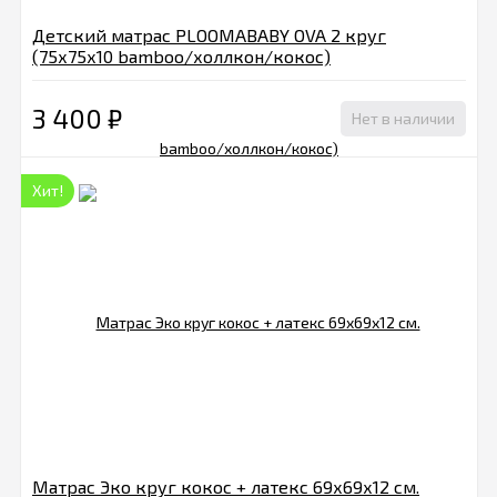
Детский матрас PLOOMABABY OVA 2 круг
(75х75х10 bamboo/холлкон/кокос)
3 400
₽
Нет в наличии
Хит!
Матрас Эко круг кокос + латекс 69х69х12 см.