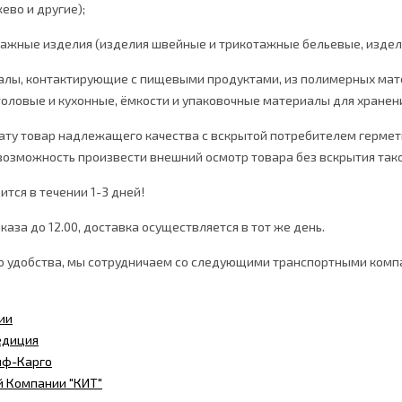
ево и другие);
тажные изделия (изделия швейные и трикотажные бельевые, издел
алы, контактирующие с пищевыми продуктами, из полимерных матер
оловые и кухонные, ёмкости и упаковочные материалы для хранен
ату товар надлежащего качества с вскрытой потребителем гермети
возможность произвести внешний осмотр товара без вскрытия тако
тся в течении 1-3 дней!
аза до 12.00, доставка осуществляется в тот же день.
го удобства, мы сотрудничаем со следующими транспортными комп
ии
едиция
иф-Карго
й Компании "КИТ"