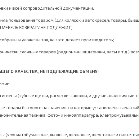
овки и всей сопроводительной документации;
ила пользования товаром (для колясок и автокресел: товары, бывш
Я МЕБЕЛЬ ВОЗВРАТУ НЕ ПОДЛЕЖИТ);
 собраны и уложены так, как это делает производитель;
хнически сложных товаров (радионяни, видеоняни, весы и т.д.) во
ЩЕГО КАЧЕСТВА, НЕ ПОДЛЕЖАЩИЕ ОБМЕНУ:
имии;
гигиены (зубные щётки, расчёски, заколки, и другие аналогичные т
ные товары бытового назначения, на которые установлены гаранти
множительная техника; фото- и киноаппаратура; электромузыкаль
ры (хлопчатобумажные, льняные, шёлковые, шерстяные и синтетиче