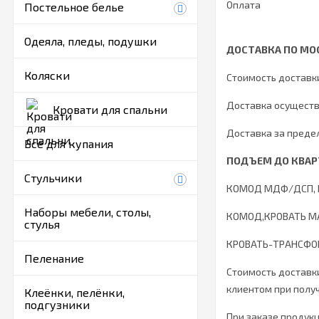
Оплата
Постельное белье
Одеяла, пледы, подушки
ДОСТАВКА ПО МО
Коляски
Стоимость доставки
Доставка осуществ
Кровати для спальни
Доставка за преде
Все для купания
ПОДЪЕМ ДО КВАР
Стульчики
КОМОД МДФ/ДСП, КРО
Наборы мебели, столы,
КОМОД,КРОВАТЬ МАСС
стулья
КРОВАТЬ-ТРАНСФОРМ
Пеленание
Стоимость доставки
клиентом при получ
Клеёнки, пелёнки,
подгузники
При заказе продук