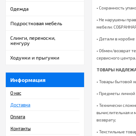
• Сохранность упак
Одежда
• Не нарушены прав
Подростковая мебель
мебели: СОБРАННА
Слинги, переноски,
• Детали в коробке
кенгуру
• Обмен/возврат те
Ходунки и прыгунки
сервисного центра.
ТОВАРЫ НАДЛЕЖА
Информация
• Товары бытовой х
О нас
• Предметы личной 
Доставка
• Технически слож
вычислительная и 
Оплата
возврату;
Контакты
• Текстильные това