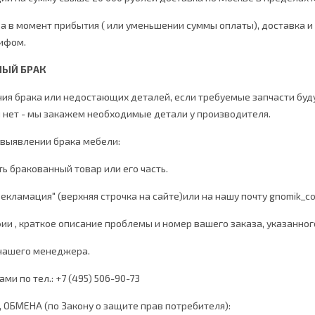
за в момент прибытия ( или уменьшении суммы оплаты), доставка 
рифом.
НЫЙ БРАК
ия брака или недостающих деталей, если требуемые запчасти будут
 нет - мы закажем необходимые детали у производителя.
 выявлении брака мебели:
ь бракованный товар или его часть.
"Рекламация" (верхняя строчка на сайте)или на нашу почту gnomik_co
и , краткое описание проблемы и номер вашего заказа, указанног
 нашего менеджера.
нами по тел.:
+7 (495) 506-90-73
 ОБМЕНА (по Закону о защите прав потребителя):