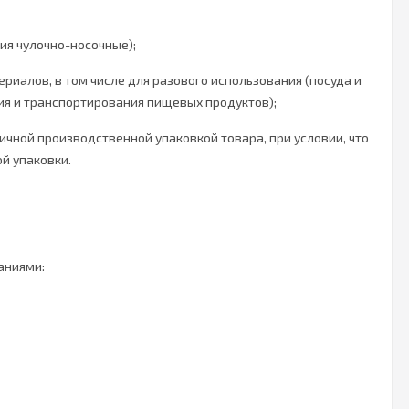
ия чулочно-носочные);
иалов, в том числе для разового использования (посуда и
ия и транспортирования пищевых продуктов);
чной производственной упаковкой товара, при условии, что
й упаковки.
аниями: