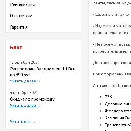
ленты, тесьма, круж
Рекламации
• Швейные и трико
Оптовикам
• Изделия и матери
Гарантия
принадлежности ст
• Не полежит возвр
Блог
потребитель имел 
12 октября 2021
Доставка производи
Распродажа балдахинов !!!! Все
При оформлении зак
по 399 руб.
Читать далее
→
А также, для Ваше
4 октября 2021
ПЭК
Скидка по промокоду
Деловые лин
Читать далее
→
Желдорэксп
Компания Ск
Читать все
→
Транспортно