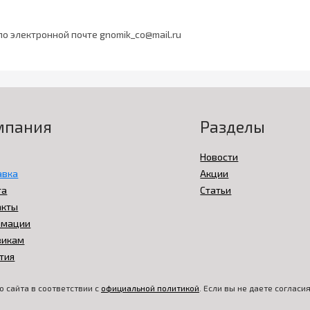
по электронной почте
gnomik_co@mail.ru
мпания
Разделы
Новости
авка
Акции
та
Статьи
акты
амации
викам
тия
 сайта в соответствии с
официальной политикой
. Если вы не даете соглас