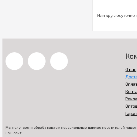
Или круглосуточно 
Ко
О нас
Дост
Опла
Конт
Рекл
Опто
Гаран
Мы получаем и обрабатываем персональные данные посетителей нашего
наш сайт