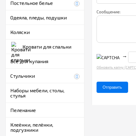
Постельное белье
Сообщение:
Одеяла, пледы, подушки
Коляски
Кровати для спальни
→
Все для купания
Обновить капчу (CAPT
Стульчики
Наборы мебели, столы,
стулья
Пеленание
Клеёнки, пелёнки,
подгузники