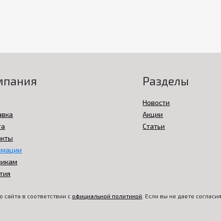
мпания
Разделы
Новости
авка
Акции
та
Статьи
акты
амации
викам
тия
 сайта в соответствии с
официальной политикой
. Если вы не даете соглас