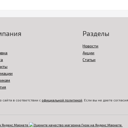
мпания
Разделы
Новости
авка
Акции
та
Статьи
акты
амации
викам
тия
 сайта в соответствии с
официальной политикой
. Если вы не даете соглас