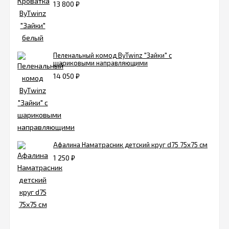
13 800
₽
Пеленальный комод ByTwinz "Зайки" с
шариковыми направляющими
14 050
₽
Афалина Наматрасник детский круг d75 75х75 см
1 250
₽