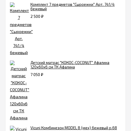
Комплект 7 предметов "Сыроежки" Арт. 741/4
бежевый
2 500
₽
Детский матрас "КОКОС-COCONUT" Афалина
120х60x6 см ТК Афалина
7 050
₽
Vicuni Комбинезон MODEL 8 (мех) бежевый р.68