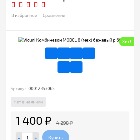
В избранное
Сравнение
Хит!
00012353065
Артикул:
Нет в наличии
1 400
₽
4 298
₽
-
+
Купить