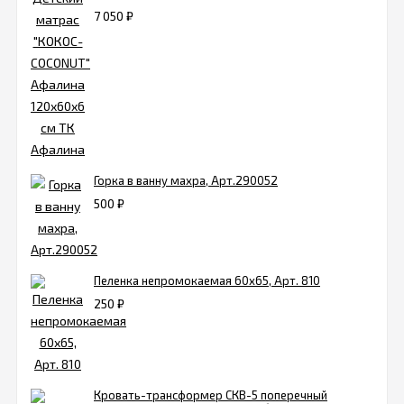
7 050
₽
Горка в ванну махра, Арт.290052
500
₽
Пеленка непромокаемая 60х65, Арт. 810
250
₽
Кровать-трансформер СКВ-5 поперечный