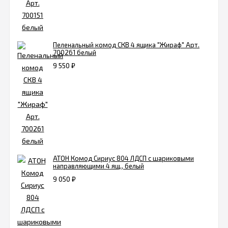
Пеленальный комод СКВ 4 ящика "Жираф" Арт.
700261 белый
9 550
₽
АТОН Комод Сириус 804 ЛДСП с шариковыми
направляющими 4 ящ., белый
9 050
₽