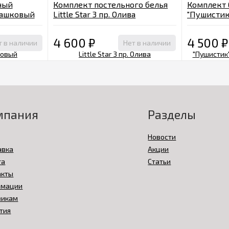
ный
Комплект постельного белья
Комплект 
ташковый
Little Star 3 пр. Олива
"Пушистик"
салатовый
4 600
₽
4 500
₽
т в наличии
Нет в наличии
мпания
Разделы
Новости
авка
Акции
та
Статьи
акты
амации
викам
тия