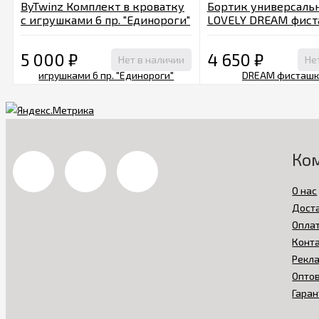
ByTwinz Комплект в кроватку
Бортик универсаль
с игрушками 6 пр. "Единороги"
LOVELY DREAM фис
5 000
₽
4 650
₽
Нет в наличии
Не
Ко
О нас
Дост
Опла
Конт
Рекл
Опто
Гаран