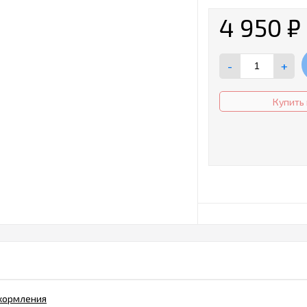
4 950
₽
-
+
Купить 
 кормления