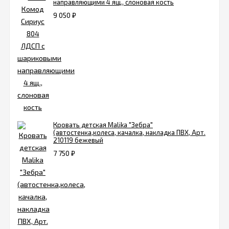
направляющими 4 ящ., слоновая кость
9 050
₽
Кровать детская Malika "Зебра"
(автостенка,колеса, качалка, накладка ПВХ, Арт.
210119 бежевый
7 750
₽