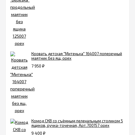
Кровать детская "Митенька" 164007 поперечный
маятник без ящ. орех
7 950
₽
Комод СКВ со съёмным пеленальным столиком 5
ящиков, ручка-точечная, Арт.700157 орех
9 400
₽