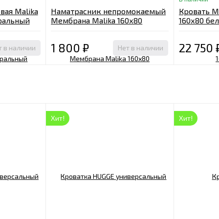
вая Malika
Наматрасник непромокаемый
Кровать M
ральный
Мембрана Malika 160х80
160х80 бе
1 800
₽
22 750
т в наличии
Нет в наличии
Хит!
Хит!