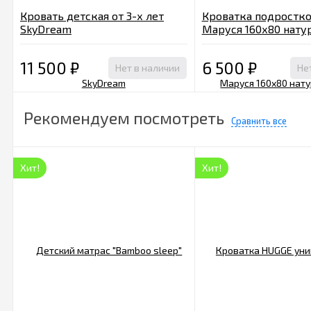
Кровать детская от 3-х лет
Кроватка подростко
SkyDream
Маруся 160х80 нату
11 500
₽
6 500
₽
Нет в наличии
Не
Рекомендуем посмотреть
Сравнить все
Хит!
Хит!