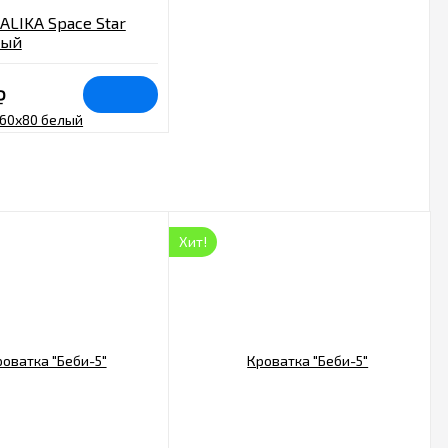
ALIKA Space Star
лый
₽
Хит!