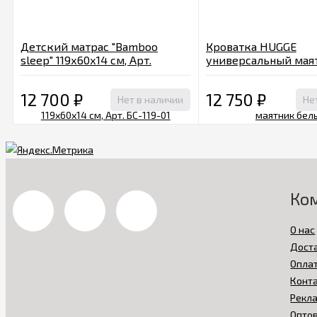
Детский матрас "Bamboo
Кроватка HUGGE
sleep" 119х60х14 см, Арт.
универсальный мая
БС-119-01
белый
12 700
₽
12 750
₽
Нет в наличии
Не
Ко
О нас
Дост
Опла
Конт
Рекл
Опто