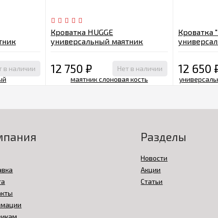
Кроватка HUGGE
Кроватка 
тник
универсальный маятник
универсал
слоновая кость
венге
12 750
₽
12 650
т в наличии
Нет в наличии
мпания
Разделы
Новости
авка
Акции
та
Статьи
акты
амации
викам