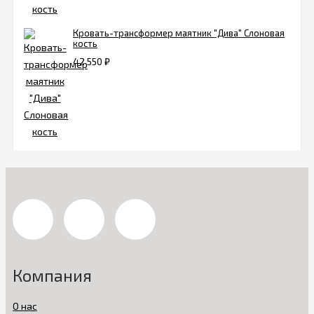
Кровать-трансформер маятник "Дива" Слоновая
кость
42 550
₽
Компания
О нас