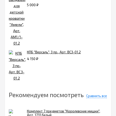
5 000
₽
КПБ "Версаль", 3 пр., Арт. ВС3-01.2
4 150
₽
Рекомендуем посмотреть
Сравнить все
Комплект 7 предметов "Королевские мишки",
Арт. 1731 белый