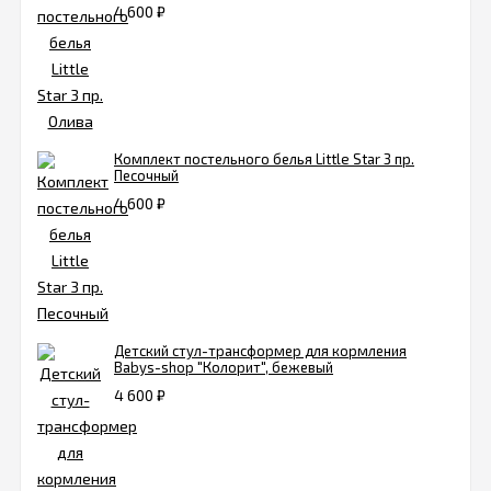
4 600
₽
Комплект постельного белья Little Star 3 пр.
Песочный
4 600
₽
Детский стул-трансформер для кормления
Babys-shop "Колорит", бежевый
4 600
₽