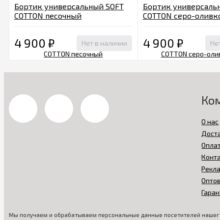
Бортик универсальный SOFT
Бортик универсаль
COTTON песочный
COTTON серо-оливк
4 900
₽
4 900
₽
Нет в наличии
Не
Ко
О нас
Дост
Опла
Конт
Рекл
Опто
Гаран
Мы получаем и обрабатываем персональные данные посетителей нашего