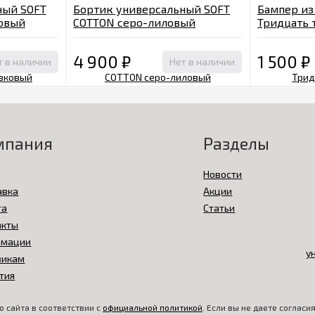
ный SOFT
Бортик универсальный SOFT
Бампер из
овый
COTTON серо-лиловый
Тридцать 
универса
4 900
₽
1 500
₽
т в наличии
Нет в наличии
мпания
Разделы
Новости
авка
Акции
та
Статьи
акты
амации
викам
тия
 сайта в соответствии с
официальной политикой
. Если вы не даете соглас