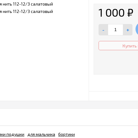
1 000
₽
-
+
Купить 
ики подушки
для мальчика
бортики