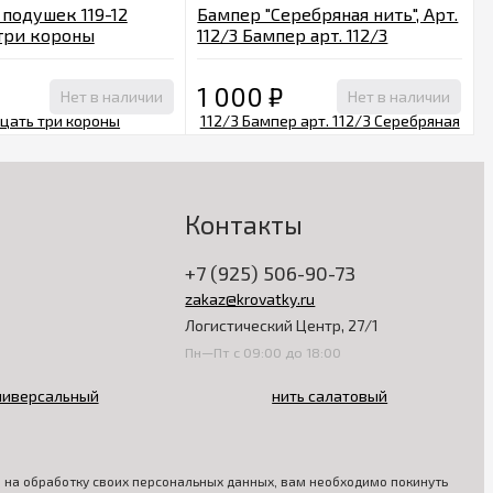
 подушек 119-12
Бампер "Серебряная нить", Арт.
три короны
112/3 Бампер арт. 112/3
льный
Серебряная нить салатовый
1 000
₽
Нет в наличии
Нет в наличии
Контакты
+7 (925) 506-90-73
zakaz@krovatky.ru
Логистический Центр, 27/1
Пн—Пт с 09:00 до 18:00
ия на обработку своих персональных данных, вам необходимо покинуть