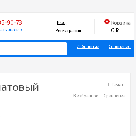
06-90-73
0
Корзина
Вход
0
₽
ать звонок
Регистрация
Избранные
Сравнение
0
0
латовый
Печать
В избранное
Сравнение
3