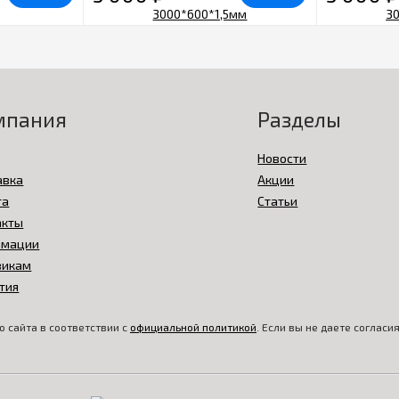
мпания
Разделы
Новости
авка
Акции
та
Статьи
акты
амации
викам
тия
 сайта в соответствии с
официальной политикой
. Если вы не даете соглас