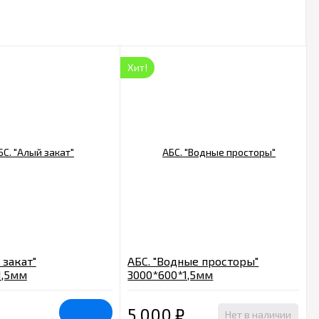
Хит!
 закат"
АБС. "Водные просторы"
1,5мм
3000*600*1,5мм
5 000
₽
Нет в наличии