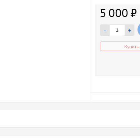
5 000
₽
-
+
Купить 