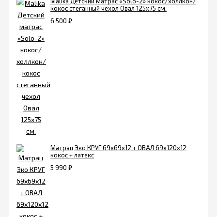
Malika Детский матрас «Solo-2» кокос/холлкон/
кокос стеганный чехол Овал 125х75 см.
6 500
₽
Матрац Эко КРУГ 69х69х12 + ОВАЛ 69х120х12
кокос + латекс
5 990
₽