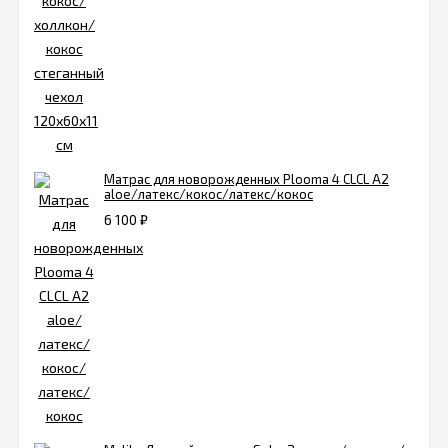
Матрас для новорожденных Plooma 4 CLCL А2
aloe/латекс/кокос/латекс/кокос
6 100
₽