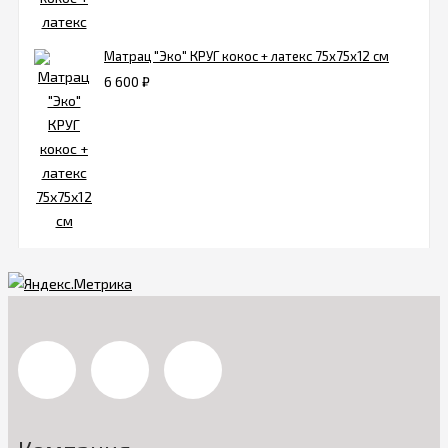
Матрац "Эко" КРУГ кокос + латекс 75х75х12 см
6 600
₽