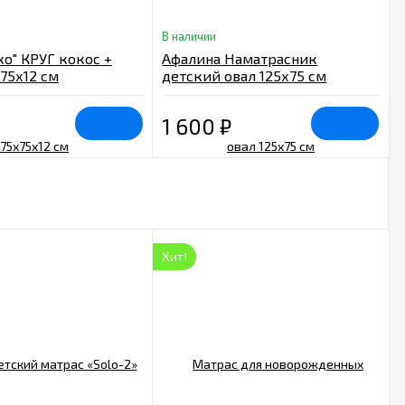
В наличии
ко" КРУГ кокос +
Афалина Наматрасник
75х12 см
детский овал 125х75 см
1 600
₽
Хит!