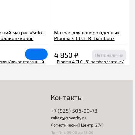
ский матрас «Solo-
Матрас для новорожденных
холлкон/кокос
Plooma 4 CLCL В1 bamboo/
 чехол Круг 75х75
латекс/кокос/латекс/кокос
4 850
₽
Нет в наличии
Контакты
+7 (925) 506-90-73
zakaz@krovatky.ru
Логистический Центр, 27/1
Пн—Пт с 09:00 до 18:00