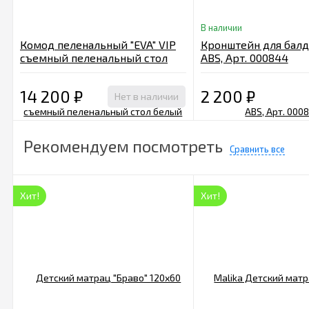
В наличии
Комод пеленальный "EVA" VIP
Кронштейн для балд
съемный пеленальный стол
ABS, Арт. 000844
белый
14 200
₽
2 200
₽
Нет в наличии
Рекомендуем посмотреть
Сравнить все
Хит!
Хит!