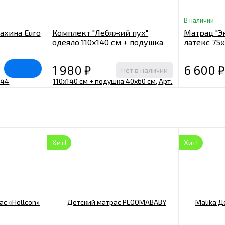
В наличии
ахина Euro
Комплект "Лебяжий пух"
Матрац "Э
одеяло 110х140 см + подушка
латекс 75х
40х60 см, Арт. 061
1 980
₽
6 600
₽
Нет в наличии
Хит!
Хит!