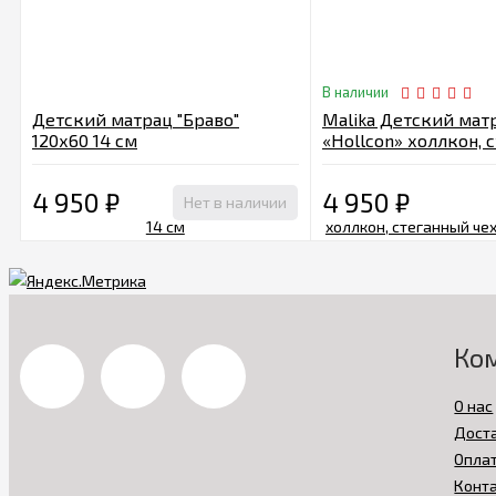
В наличии
Детский матрац "Браво"
Malika Детский мат
120х60 14 см
«Hollcon» холлкон, 
чехол 120х60х9 см
4 950
₽
4 950
₽
Нет в наличии
Ко
О нас
Дост
Опла
Конт