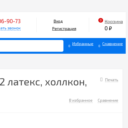
06-90-73
0
Корзина
Вход
0
₽
ать звонок
Регистрация
Избранные
Сравнение
0
0
 латекс, холлкон,
Печать
В избранное
Сравнение
5