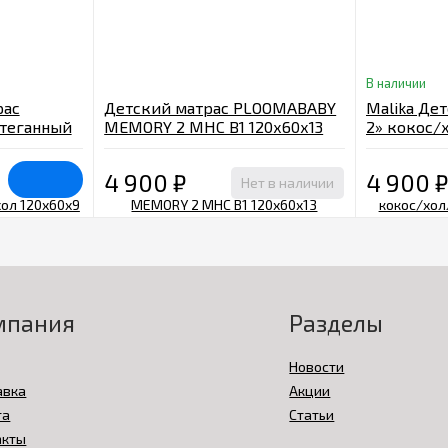
В наличии
рас
Детский матрас PLOOMABABY
Malika Дет
стеганный
MEMORY 2 MHC B1 120х60х13
2» кокос/
bamboo/мемори/холлкон/
стеганный
кокос
см.
4 900
₽
4 900
₽
Нет в наличии
мпания
Разделы
Новости
авка
Акции
та
Статьи
акты