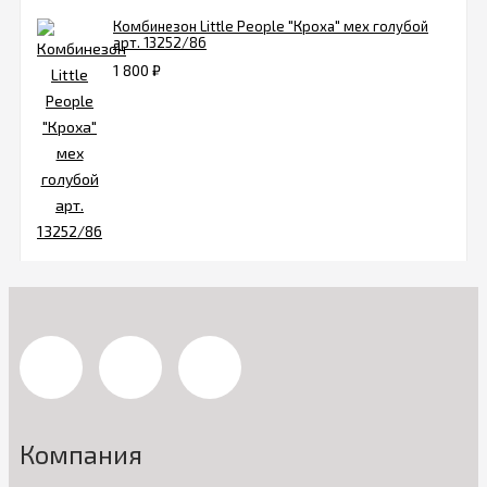
Комбинезон Little People "Кроха" мех голубой
арт. 13252/86
1 800
₽
Компания