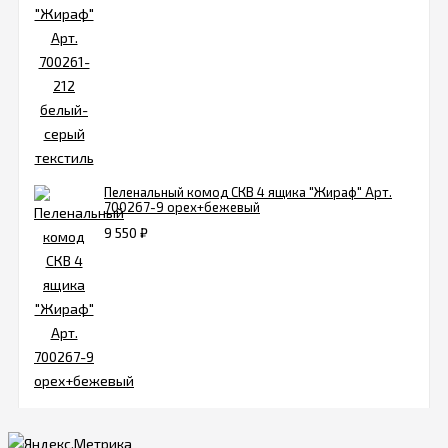
Пеленальный комод СКВ 4 ящика "Жираф" Арт.
700267-9 орех+бежевый
9 550
₽