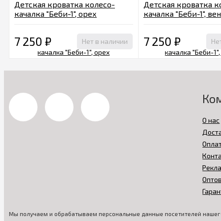
Детская кроватка колесо-
Детская кроватка к
качалка "Беби-1", орех
качалка "Беби-1", ве
7 250
₽
7 250
₽
Нет в наличии
Не
Ко
О нас
Дост
Опла
Конт
Рекл
Опто
Гаран
Мы получаем и обрабатываем персональные данные посетителей нашего