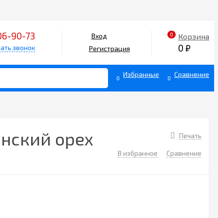
06-90-73
0
Корзина
Вход
0
₽
ать звонок
Регистрация
Избранные
Сравнение
0
0
янский орех
Печать
В избранное
Сравнение