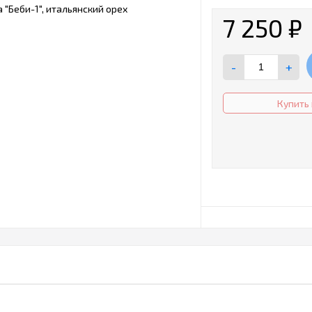
7 250
₽
-
+
Купить 