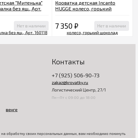
етская "Митенька"
Кроватка детская Incanto
алка без ящ., Арт.
HUGGE колесо, горький
ге
шоколад
7 350
₽
Нет в наличии
Нет в наличии
Контакты
+7 (925) 506-90-73
zakaz@krovatky.ru
Логистический Центр, 27/1
Пн—Пт с 09:00 до 18:00
ия на обработку своих персональных данных, вам необходимо покинуть