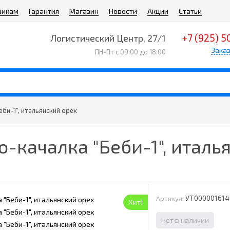
викам
Гарантия
Магазин
Новости
Акции
Статьи
+7 (925) 5
Логистический Центр, 27/1
Заказ
ПН-Пт с 09:00 до 18:00
би-1", итальянский орех
о-качалка "Беби-1", италь
УТ000001614
Артикул:
Хит!
Нет в наличии