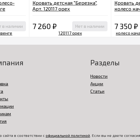
олесо-
Кровать детская "Березка",
Кровать д
нге
Арт. 120117 орех
колесо кач
160118 вен
7 260
₽
7 350
₽
т в наличии
Нет в наличии
мпания
Разделы
Новости
авка
Акции
та
Статьи
акты
амации
викам
тия
 сайта в соответствии с
официальной политикой
. Если вы не даете соглас