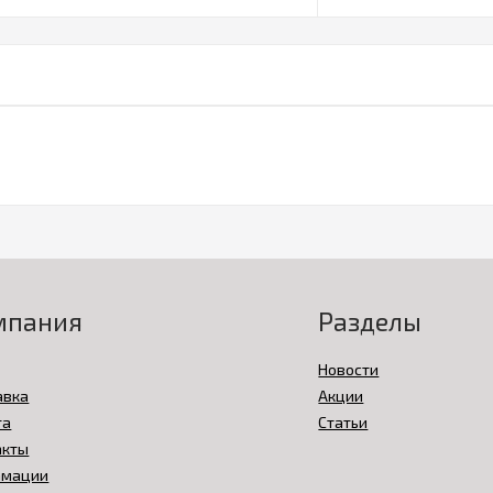
мпания
Разделы
Новости
авка
Акции
та
Статьи
акты
амации