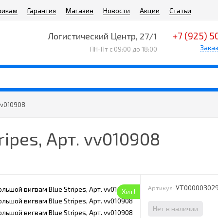
викам
Гарантия
Магазин
Новости
Акции
Статьи
+7 (925) 5
Логистический Центр, 27/1
Заказ
ПН-Пт с 09:00 до 18:00
vv010908
ipes, Арт. vv010908
УТ00000302
Артикул:
Хит!
Нет в наличии