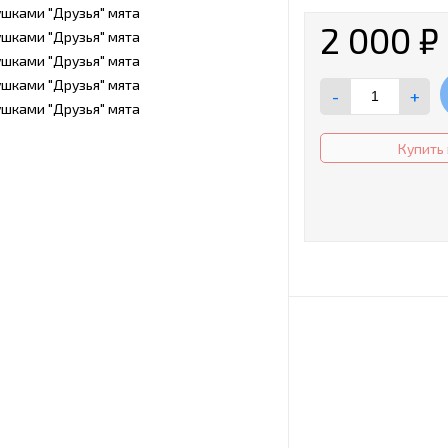
2 000
₽
-
+
Купить 