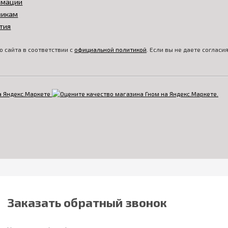
амации
викам
тия
 сайта в соответствии с
официальной политикой
. Если вы не даете соглас
Заказать обратный звонок