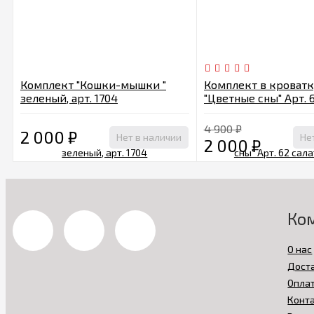
Комплект "Кошки-мышки "
Комплект в кроватк
зеленый, арт. 1704
"Цветные сны" Арт. 
салатовый
4 900
₽
2 000
₽
Нет в наличии
Не
2 000
₽
Ко
О нас
Дост
Опла
Конт