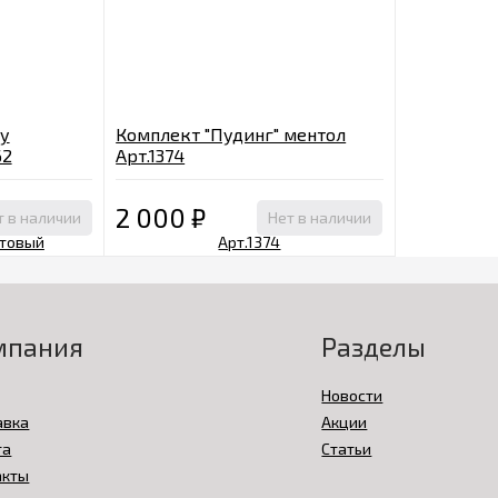
у
Комплект "Пудинг" ментол
62
Арт.1374
2 000
₽
т в наличии
Нет в наличии
мпания
Разделы
Новости
авка
Акции
та
Статьи
акты