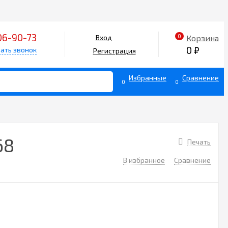
06-90-73
0
Корзина
Вход
0
₽
ать звонок
Регистрация
Избранные
Сравнение
0
0
68
Печать
В избранное
Сравнение
3