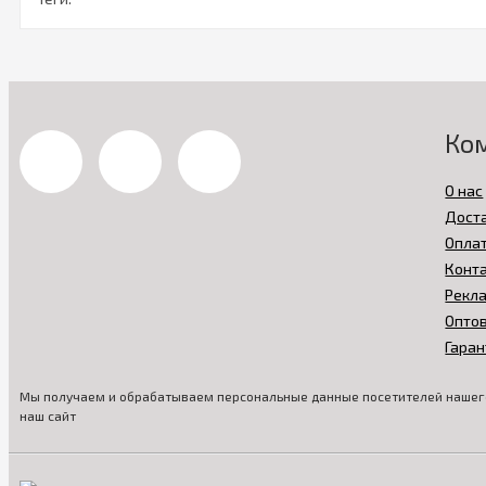
Ко
О нас
Дост
Опла
Конт
Рекл
Опто
Гаран
Мы получаем и обрабатываем персональные данные посетителей нашего
наш сайт