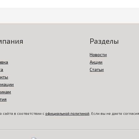
мпания
Разделы
Новости
авка
Акции
та
Статьи
акты
амации
викам
тия
 сайта в соответствии с
официальной политикой
. Если вы не даете соглас