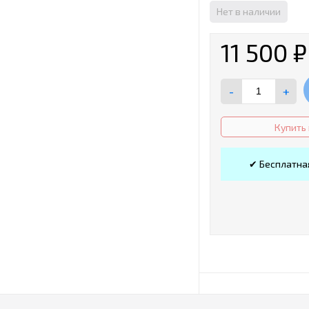
Нет в наличии
11 500
₽
-
+
Купить 
✔ Бесплатна