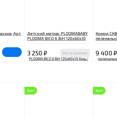
хина, Арт.
Детский матрас PLOOMABABY
Комод СКВ
PLOOMA BICO 6 BiH 120х60х10
пеленальн
бязь/бикокос/
ящиков, А
холлкон/FreeAir/войлок
3 250
₽
9 400
₽
Нет в наличии
Хит!
Хит!