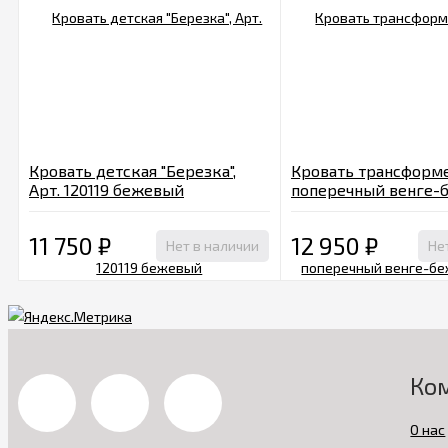
Кровать детская "Березка",
Кровать трансформ
Арт. 120119 бежевый
поперечный венге-
Арт. 950038-9
11 750
₽
12 950
₽
Нет в наличии
Не
Ко
О нас