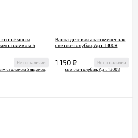
 со съёмным
Ванна детская анатомическая
ым столиком 5
светло-голубая, Арт. 13008
рт. 700159 бежевый
1 150
₽
Нет в наличии
Нет в наличии