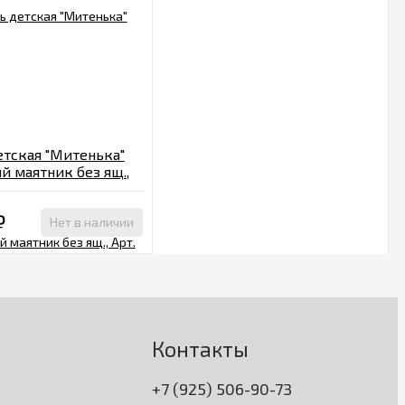
етская "Митенька"
й маятник без ящ.,
09 бежевый
₽
Нет в наличии
Контакты
+7 (925) 506-90-73