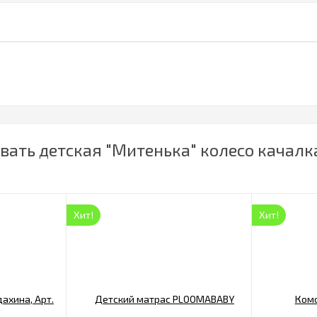
ать детская "Митенька" колесо качалка 
Хит!
Хит!