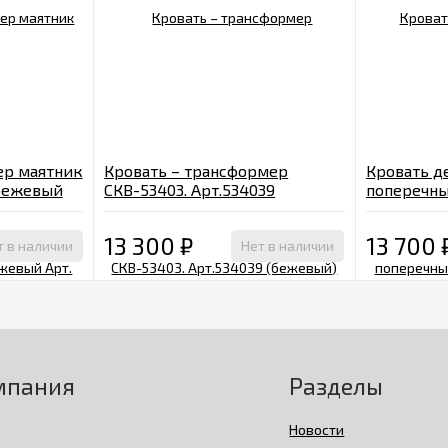
ер маятник
Кровать – трансформер
Кровать д
бежевый
СКВ-53403. Арт.534039
поперечны
(бежевый)
Арт. 1640
13 300
₽
13 700
т в наличии
Нет в наличии
мпания
Разделы
Новости