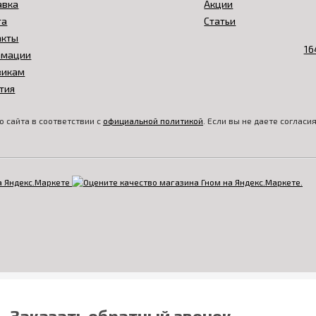
авка
Акции
та
Статьи
акты
амации
викам
тия
 сайта в соответствии с
официальной политикой
. Если вы не даете соглас
Заказать обратный звонок