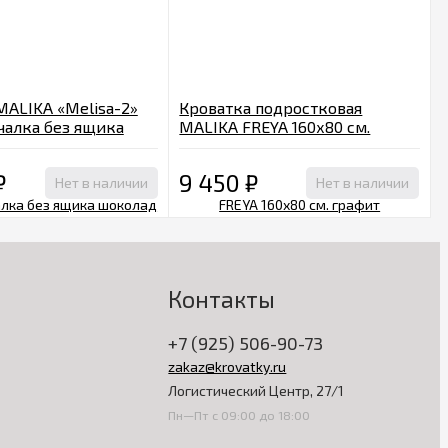
MALIKA «Melisa-2»
Кроватка подростковая
чалка без ящика
MALIKA FREYA 160х80 см.
графит
₽
9 450
₽
Нет в наличии
Нет в наличии
Контакты
+7 (925) 506-90-73
zakaz@krovatky.ru
Логистический Центр, 27/1
Пн—Пт с 09:00 до 18:00