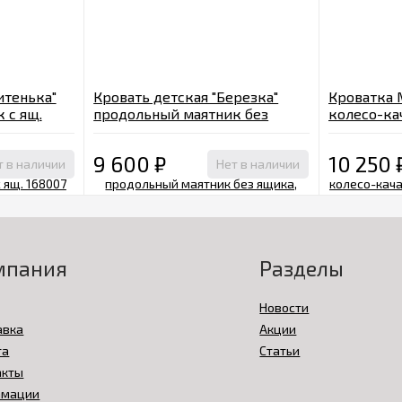
итенька"
Кровать детская "Березка"
Кроватка 
 с ящ.
продольный маятник без
колесо-ка
ящика, Арт. 125008 венге
шоколад
9 600
₽
10 250
т в наличии
Нет в наличии
мпания
Разделы
Новости
авка
Акции
та
Статьи
акты
амации