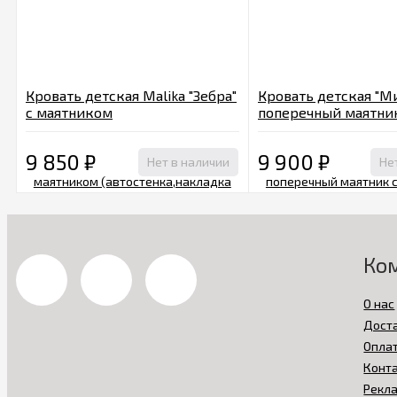
Кровать детская Malika "Зебра"
Кровать детская "М
с маятником
поперечный маятник
(автостенка,накладка ПВХ, Арт.
168007 орех
214008 венге
9 850
₽
9 900
₽
Нет в наличии
Не
Ко
О нас
Дост
Опла
Конт
Рекл