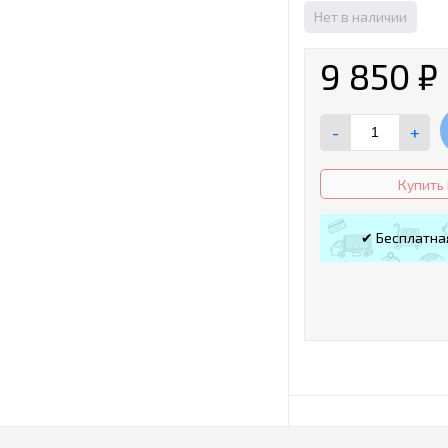
Нет в наличии
9 850
₽
-
+
Купить 
✔ Бесплатна