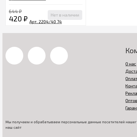
644
₽
Нет в наличии
420
₽
Ко
О нас
Дост
Опла
Конт
Рекл
Опто
Гаран
Мы получаем и обрабатываем персональные данные посетителей нашего
наш сайт