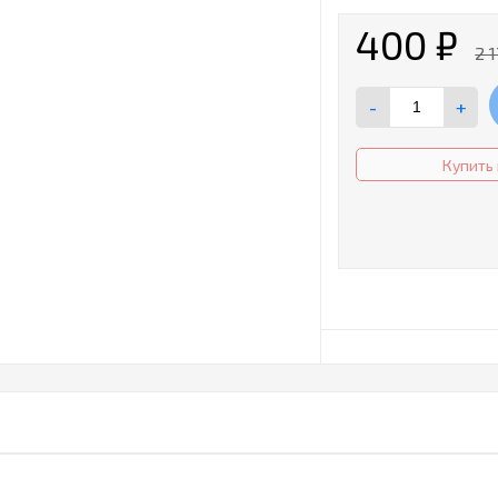
400
₽
2 
-
+
Купить 