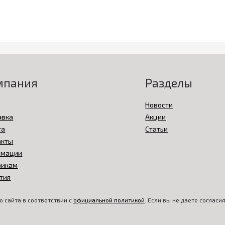
мпания
Разделы
Новости
авка
Акции
та
Статьи
акты
амации
викам
тия
 сайта в соответствии с
официальной политикой
. Если вы не даете соглас