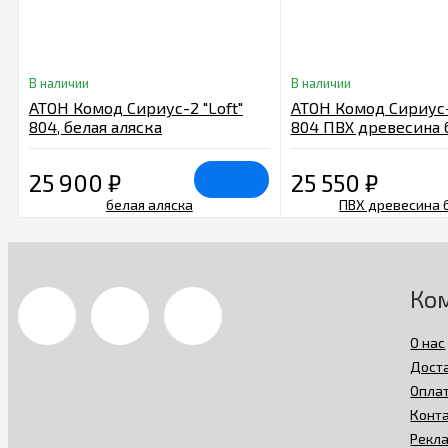
В наличии
В наличии
АТОН Комод Сириус-2 "Loft"
АТОН Комод Сириус
804, белая аляска
804 ПВХ древесина 
25 900
₽
25 550
₽
Ко
О нас
Дост
Опла
Конт
Рекл