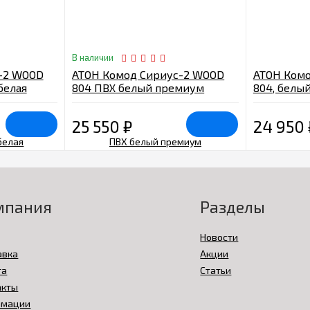
В наличии
-2 WOOD
АТОН Комод Сириус-2 WOOD
АТОН Комо
белая
804 ПВХ белый премиум
804, белы
25 550
₽
24 950
мпания
Разделы
Новости
авка
Акции
та
Статьи
акты
амации