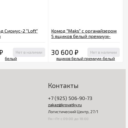
д Сириус-2 "Loft"
Комод "Maks" с органайзером
й
5 ящиков белый премиум-
белый
₽
30 600
₽
Нет в наличии
Нет в наличии
Контакты
+7 (925) 506-90-73
zakaz@krovatky.ru
Логистический Центр, 27/1
Пн—Пт с 09:00 до 18:00