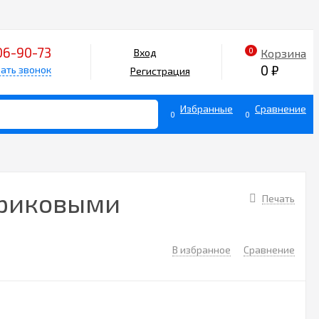
06-90-73
0
Корзина
Вход
0
₽
ать звонок
Регистрация
Избранные
Сравнение
0
0
ариковыми
Печать
В избранное
Сравнение
8