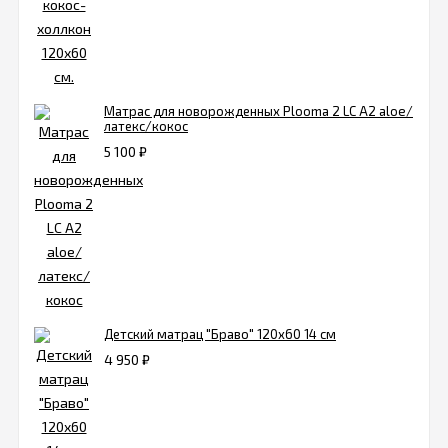
Матрас для новорожденных Plooma 2 LC А2 aloe/
латекс/кокос
5 100
₽
Детский матрац "Браво" 120х60 14 см
4 950
₽