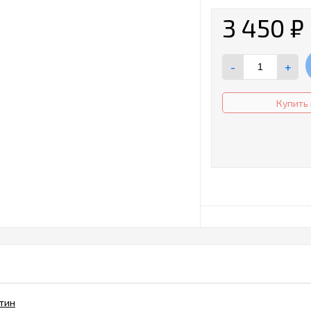
3 450
₽
-
+
Купить 
тин