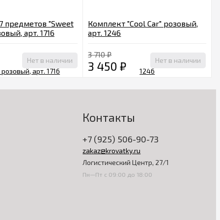
7 предметов "Sweet
Комплект "Cool Car" розовый,
овый, арт. 1716
арт. 1246
3 710
₽
Нет в наличии
Нет в наличии
3 450
₽
Контакты
+7 (925) 506-90-73
zakaz@krovatky.ru
Логистический Центр, 27/1
Пн—Пт с 09:00 до 18:00