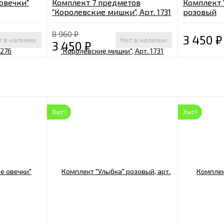
овечки"
Комплект 7 предметов
Комплект "
"Королевские мишки", Арт. 1731
розовый
белый
8 960
₽
3 450
₽
т в наличии
Нет в наличии
3 450
₽
Хит!
Хит!