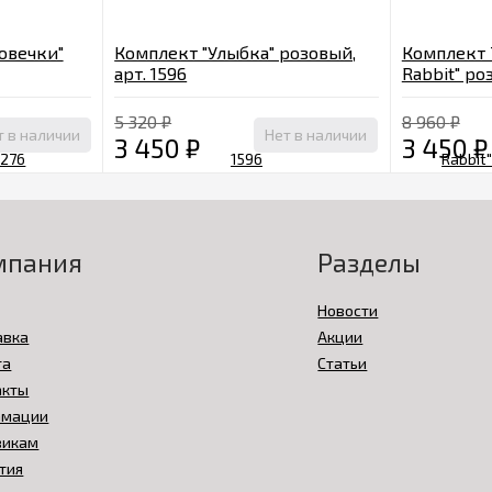
овечки"
Комплект "Улыбка" розовый,
Комплект 
арт. 1596
Rabbit" роз
5 320
₽
8 960
₽
т в наличии
Нет в наличии
3 450
₽
3 450
₽
мпания
Разделы
Новости
авка
Акции
та
Статьи
акты
амации
викам
тия