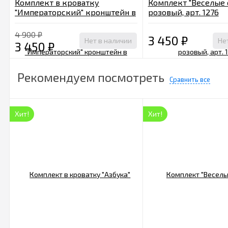
Комплект в кроватку
Комплект "Веселые 
"Императорский" кронштейн в
розовый, арт. 1276
подарок Арт. 78 салатовый
4 900
₽
3 450
₽
Нет в наличии
Не
3 450
₽
Рекомендуем посмотреть
Сравнить все
Хит!
Хит!