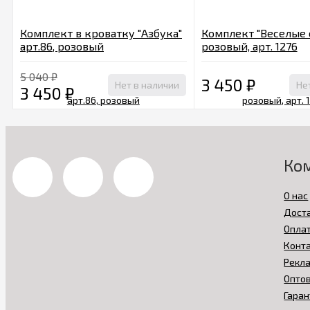
Комплект в кроватку "Азбука"
Комплект "Веселые 
арт.86, розовый
розовый, арт. 1276
5 040
₽
3 450
₽
Нет в наличии
Не
3 450
₽
Ко
О нас
Дост
Опла
Конт
Рекл
Опто
Гаран