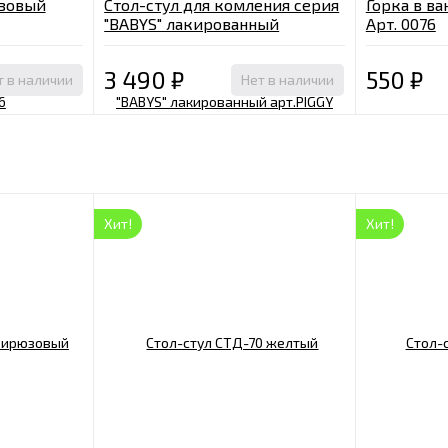
озовый
Стол-стул для комления серия
Горка в ва
"BABYS" лакированный
Арт. 0076
арт.PIGGY
3 490
₽
550
₽
т в наличии
Нет в наличии
Хит!
Хит!