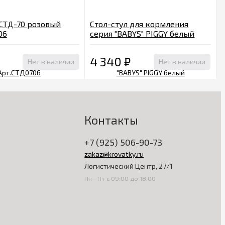
 СТД-70 розовый
Стол-стул для кормления
06
серия "BABYS" PIGGY белый
4 340
₽
Нет в наличии
Нет в наличии
Контакты
+7 (925) 506-90-73
zakaz@krovatky.ru
Логистический Центр, 27/1
Пн—Пт с 09:00 до 18:00