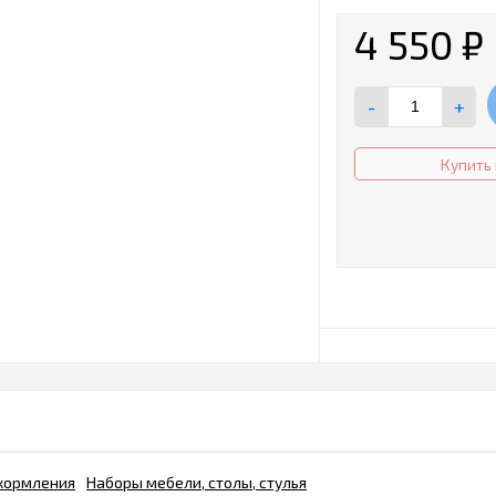
4 550
₽
-
+
Купить 
 кормления
Наборы мебели, столы, стулья