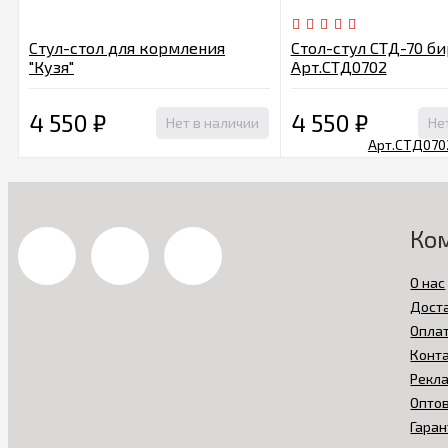
Стул-стол для кормления
Стол-стул СТД-70 б
"Кузя"
Арт.СТД0702
4 550
₽
4 550
₽
Нет в наличии
Не
Ко
О нас
Дост
Опла
Конт
Рекл
Опто
Гаран