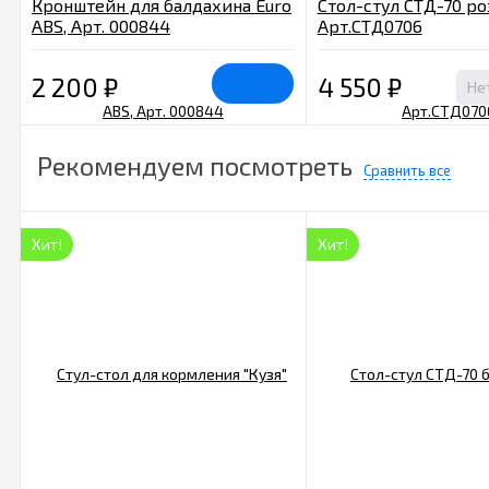
Кронштейн для балдахина Euro
Стол-стул СТД-70 р
ABS, Арт. 000844
Арт.СТД0706
2 200
₽
4 550
₽
Не
Рекомендуем посмотреть
Сравнить все
Хит!
Хит!