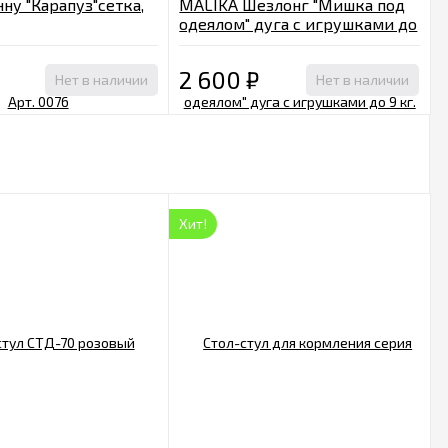
нну "Карапуз"сетка,
MALIKA Шезлонг "Мишка под
одеялом" дуга с игрушками до
9 кг.
2 600
₽
Нет в наличии
Нет в наличии
Хит!