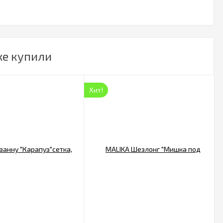
же купили
Хит!