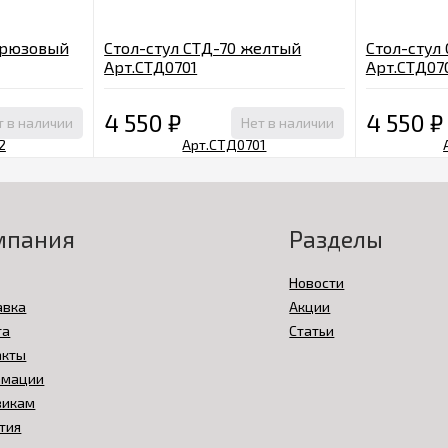
ирюзовый
Стол-стул СТД-70 желтый
Стол-стул
Арт.СТД0701
Арт.СТД07
4 550
₽
4 550
₽
т в наличии
Нет в наличии
мпания
Разделы
Новости
авка
Акции
та
Статьи
акты
амации
викам
тия