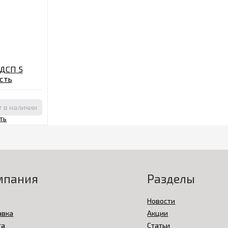
ЛДСП 5
сть
т в наличии
мпания
Разделы
Новости
авка
Акции
та
Статьи