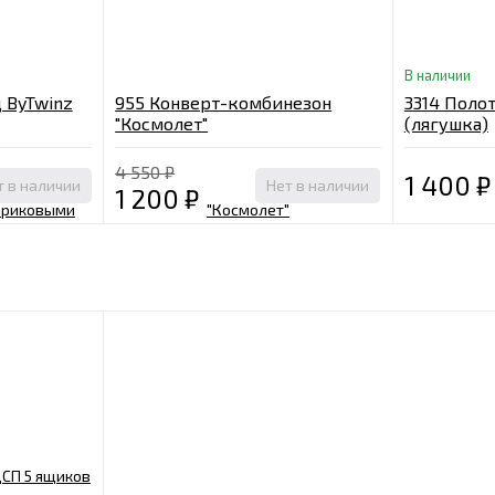
В наличии
 ByTwinz
955 Конверт-комбинезон
3314 Поло
"Космолет"
(лягушка)
вляющими
4 550
₽
1 400
₽
т в наличии
Нет в наличии
1 200
₽