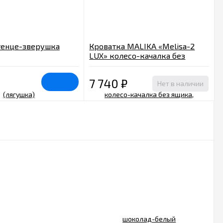
тенце-зверушка
Кроватка MALIKA «Melisa-2
LUX» колесо-качалка без
ящика, шоколад-белый
7 740
₽
Нет в наличии