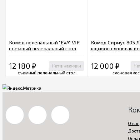
Комод пеленальный "EVA" VIP
Комод Сириус 805 
съемный пеленальный стол
ящиков слоновая ко
слоновая кость
12 180
₽
12 000
₽
Нет в наличии
Не
Ко
О нас
Дост
Опла