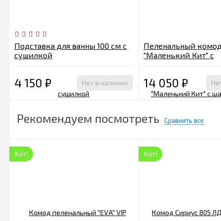
Подставка для ванны 100 см с
Пеленальный комод
сушилкой
"Маленький Кит" с
шариковыми напра
4 150
₽
14 050
₽
Нет в наличии
Не
Рекомендуем посмотреть
Сравнить все
Хит!
Хит!