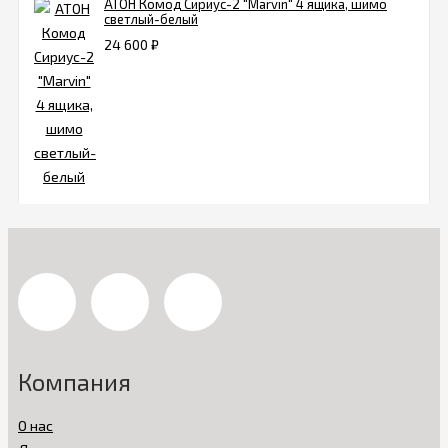
АТОН Комод Сириус-2 "Marvin" 4 ящика, шимо
светлый-белый
24 600
₽
Компания
О нас