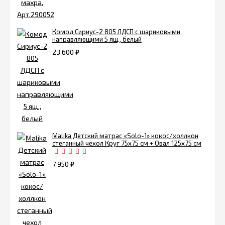
Комод Сириус-2 805 ЛДСП с шариковыми
направляющими 5 ящ., белый
23 600
₽
Malika Детский матрас «Solo-1» кокос/холлкон
стеганный чехол Круг 75х75 см + Овал 125х75 см
7 950
₽