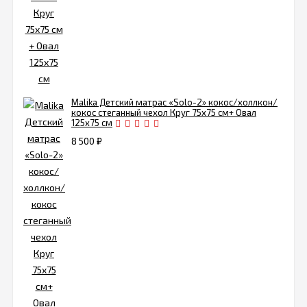
Malika Детский матрас «Solo-2» кокос/холлкон/
кокос стеганный чехол Круг 75х75 см+ Овал
125х75 см
8 500
₽