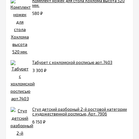
Комплект ножек для стола Хохлома высота 520
мм.
580
₽
Табурет с хохломской росписью арт.7403
3 300
₽
Стул детский разборный 2-й ростовой категории
с художественной росписью, Арт. 7906
6 150
₽