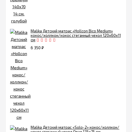
Malika Детский матрас «Hollcon Bico Medium»
кокос/холлкон/кокос стеганный чехол 120х60х11
см
6 350
₽
Malika Детский матрас «Solo-2» кокос/холлкон/
кокос стеганный чехол Овал 125х75 см.