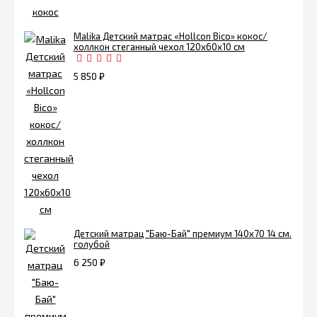
Malika Детский матрас «Hollcon Bico» кокос/
холлкон стеганный чехол 120х60х10 см
5 850
₽
Детский матрац "Баю-Бай" премиум 140х70 14 см.
голубой
6 250
₽