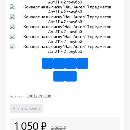
00012349586
Артикул:
Нет в наличии
1 050
₽
2 362
₽