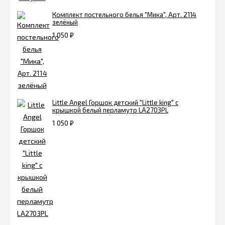
Комплект постельного белья "Мика", Арт. 2114
зелёный
1 050
₽
Little Angel Горшок детский "Little king" с
крышкой белый перламутр LA2703PL
1 050
₽