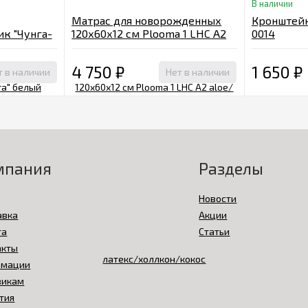
В наличии
Матрас для новорожденных
Кронштейн
к "Чунга-
120х60х12 cм Plooma 1 LHC А2
0014
aloe/латекс/холлкон/кокос
4 750
₽
1 650
₽
т в наличии
Нет в наличии
мпания
Разделы
Новости
авка
Акции
та
Статьи
акты
амации
викам
тия