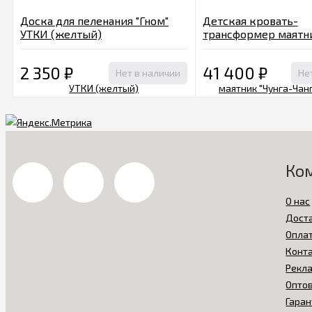
Доска для пеленания "Гном"
Детская кровать-
УТКИ (желтый)
трансформер маятни
Чанга" белый
2 350
₽
41 400
₽
Нет в наличии
Не
Ко
О нас
Дост
Опла
Конт
Рекл
Опто
Гаран