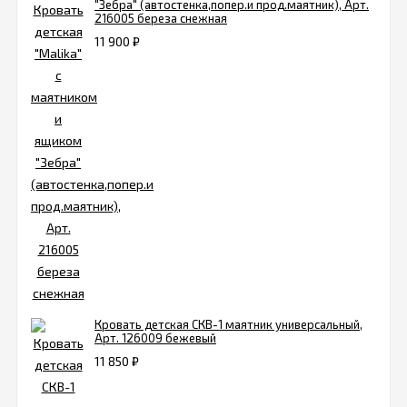
"Зебра" (автостенка,попер.и прод.маятник), Арт.
216005 береза снежная
11 900
₽
Кровать детская СКВ-1 маятник универсальный,
Арт. 126009 бежевый
11 850
₽