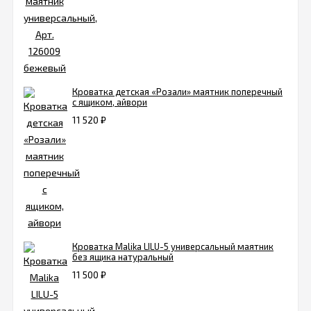
Кроватка детская «Розали» маятник поперечный
с ящиком, айвори
11 520
₽
Кроватка Malika LILU-5 универсальный маятник
без ящика натуральный
11 500
₽