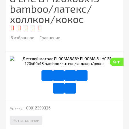
bamboo/латекс/
холлкон/кокос
В избранное
Сравнение
Хит!
00012359326
Артикул:
Нет в наличии